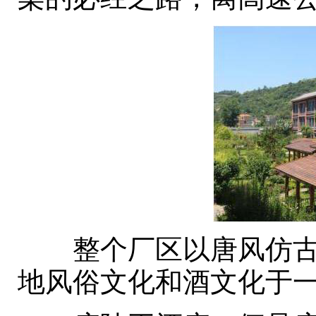
整个厂区以唐风仿古园
地风俗文化和酒文化于